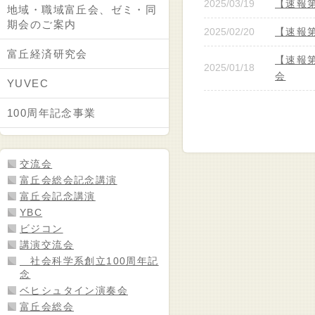
2025/03/19
【速報
地域・職域富丘会、ゼミ・同
期会のご案内
2025/02/20
【速報
富丘経済研究会
【速報第
2025/01/18
会
YUVEC
100周年記念事業
交流会
富丘会総会記念講演
富丘会記念講演
YBC
ビジコン
講演交流会
社会科学系創立100周年記
念
ベヒシュタイン演奏会
富丘会総会