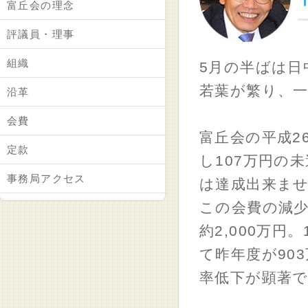
富丘会の理念
評議員・理事
組織
5月の半ばは日
若葉が繁り、
沿革
会費
富丘会の平成2
定款
し107万円の
事務局アクセス
は達成出来ま
この会費の減少
約2,000万円
て昨年度が90
率低下が顕著