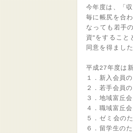
今年度は、「
毎に帳尻を合
なっても若手の
資"をすること
同意を得まし
平成27年度は
１．新入会員
２．若手会員
３．地域富丘
４．職域富丘
５．ゼミ会の
６．留学生の