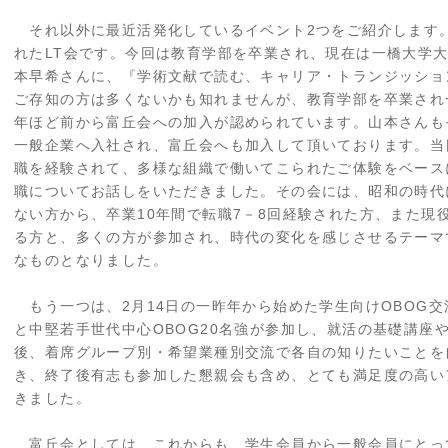
それ以外に最近活発化しているイベント2つをご紹介します。
れたLT会です。今回は教育学部を卒業され、現在は一橋大学大
本早希さんに、『学術文献で読む、キャリア・トランジッショ
ご存知の方は多くないかも知れませんが、教育学部を卒業され
年ほど前から富丘会への加入が認められています。山本さんも
一般企業へ入社され、富丘会へも加入して頂いております。当
職を経験されて、多様な組織で働いてこられたご体験をベース
職についてお話しをいただきました。その会には、昭和の時代
ない方から、卒業10年間で転職7－8回経験された方、また現
る方と、多くの方が参加され、時代の変化を感じさせるテーマ
なものとなりました。
もう一つは、2月14日の一昨年から始めた学生向けOBOG交
と中堅若手世代中心OBOG20名強が参加し、就活の基礎講座
後、着席グループ別・希望業種別交流で各自の知りたいことを
き、終了後有志も参加した懇親会も含め、とても満足度の高い
きました。
富丘会としては、これからも、学生会員から一般会員にとっ