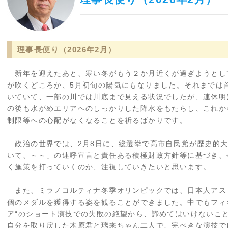
理事長便り（2026年2月）
新年を迎えたあと、寒い冬がもう２か月近くが過ぎようとし
が吹くどころか、5月初旬の陽気にもなりました。それまでは
いていて、一部の川では川底まで見える状況でしたが、連休明
の後も水がめエリアへのしっかりした降水をもたらし、これか
制限等への心配がなくなることを祈るばかりです。
政治の世界では、2月8日に、総選挙で高市自民党が歴史的大
いて、～～」の連呼宣言と責任ある積極財政方針等に基づき、
く施策を打っていくのか、注視していきたいと思います。
また、ミラノコルティナ冬季オリンピックでは、日本人アスリ
個のメダルを獲得する姿を観ることができました。中でもフィ
ア“のショート演技での失敗の絶望から、諦めてはいけないこ
自分を取り戻した木原君と璃来ちゃん二人で、完ぺきな演技で