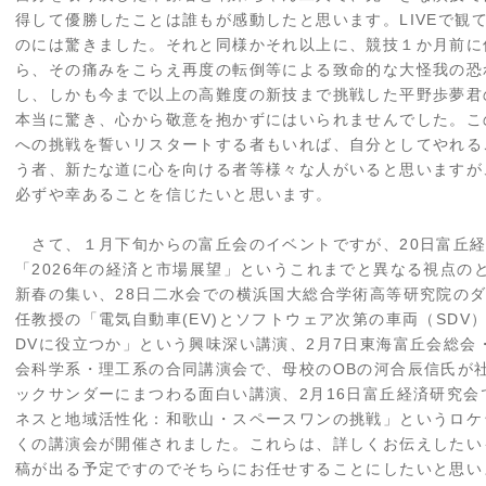
得して優勝したことは誰もが感動したと思います。LIVEで観
のには驚きました。それと同様かそれ以上に、競技１か月前に
ら、その痛みをこらえ再度の転倒等による致命的な大怪我の恐
し、しかも今まで以上の高難度の新技まで挑戦した平野歩夢君
本当に驚き、心から敬意を抱かずにはいられませんでした。こ
への挑戦を誓いリスタートする者もいれば、自分としてやれる
う者、新たな道に心を向ける者等様々な人がいると思いますが
必ずや幸あることを信じたいと思います。
さて、１月下旬からの富丘会のイベントですが、20日富丘経
「2026年の経済と市場展望」というこれまでと異なる視点の
新春の集い、28日二水会での横浜国大総合学術高等研究院の
任教授の「電気自動車(EV)とソフトウェア次第の車両（SDV
DVに役立つか」という興味深い講演、2月7日東海富丘会総会
会科学系・理工系の合同講演会で、母校のOBの河合辰信氏が
ックサンダーにまつわる面白い講演、2月16日富丘経済研究
ネスと地域活性化：和歌山・スペースワンの挑戦」というロケ
くの講演会が開催されました。これらは、詳しくお伝えしたい
稿が出る予定ですのでそちらにお任せすることにしたいと思い