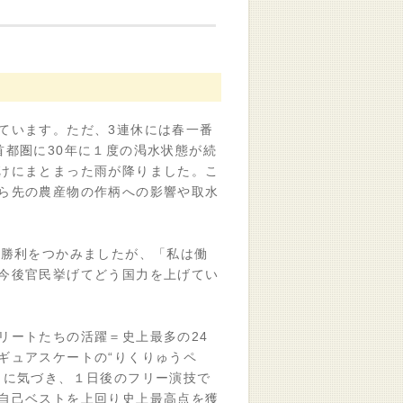
ています。ただ、3連休には春一番
首都圏に30年に１度の渇水状態が続
けにまとまった雨が降りました。こ
ら先の農産物の作柄への影響や取水
勝利をつかみましたが、「私は働
今後官民挙げてどう国力を上げてい
ートたちの活躍＝史上最多の24
ギュアスケートの“りくりゅうペ
とに気づき、１日後のフリー演技で
自己ベストを上回り史上最高点を獲