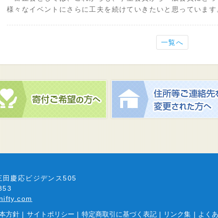
様々なイベントにさらに工夫を続けていきたいと思っています
一覧へ
4 三田慶応ビジデンス505
853
nifty.com
本方針
|
サイトポリシー
|
特定商取引に基づく表記
|
リンク集
|
よく