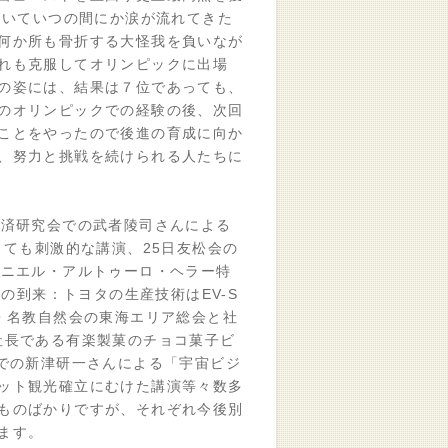
ていていつの間にか涙が流れてきた
何か所も骨折する大怪我を負いなが
れも克服してオリンピックに出場
の姿には、結果は７位であっても、
のオリンピックでの経験の後、次回
ことをやったので後進の育成に向か
、努力と挑戦を続けられる人たちに
済研究会での武者陵司さんによる
とても刺激的な講演、25日友松会の
ダニエル・アルトゥーロ・ヘラー特
）の到来：トヨタの生産技術はEV-S
・名教自然会の東海エリア総会と社
社長である有楽製菓のチョコ菓子ビ
会での新津研一さんによる「宇宙ビジ
ット観光確立にむけた講演等々数多
ものばかりですが、それぞれ今後別
ます。