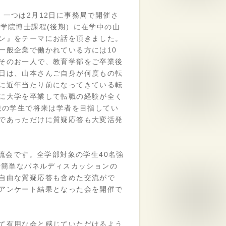
一つは2月12日に事務局で開催さ
学院博士課程(後期）に在学中の山
ン』をテーマにお話を頂きました。
一般企業で働かれている方には10
そのお一人で、教育学部をご卒業後
日は、山本さんご自身が何度もの転
に近年当たり前になってきている転
に大学を卒業して転職の経験が全く
役の学生で将来は学者を目指してい
であっただけに質疑応答も大変活発
流会です。全学部対象の学生40名強
や簡単なパネルディスカッションの
自由な質疑応答も含めた交流がで
アンケート結果となった会を開催で
て有用な会と感じていただけるよう