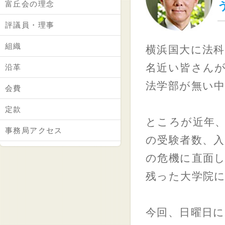
富丘会の理念
評議員・理事
組織
横浜国大に法
名近い皆さん
沿革
法学部が無い
会費
定款
ところが近年
事務局アクセス
の受験者数、
の危機に直面
残った大学院
今回、日曜日