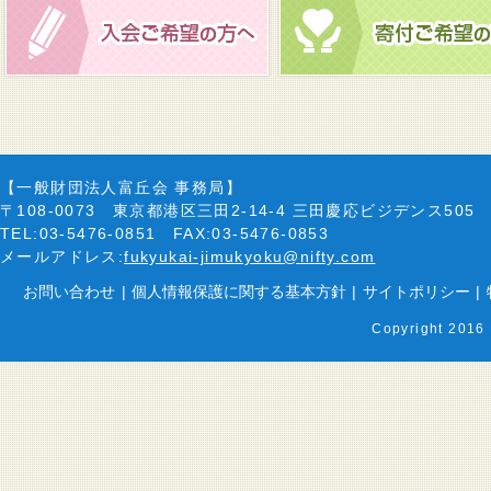
【一般財団法人富丘会 事務局】
〒108-0073 東京都港区三田2-14-4 三田慶応ビジデンス505
TEL:03-5476-0851 FAX:03-5476-0853
メールアドレス:
fukyukai-jimukyoku@nifty.com
お問い合わせ
|
個人情報保護に関する基本方針
|
サイトポリシー
|
Copyright 2016