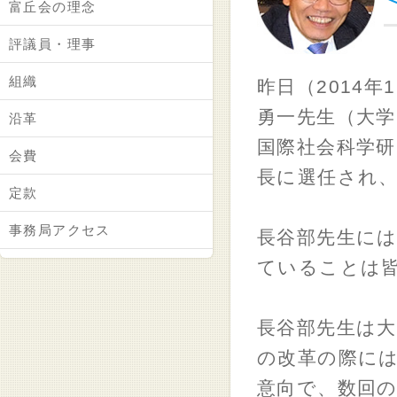
富丘会の理念
評議員・理事
組織
昨日（2014
勇一先生（大学
沿革
国際社会科学研
会費
長に選任され
定款
事務局アクセス
長谷部先生に
ていることは
長谷部先生は
の改革の際に
意向で、数回