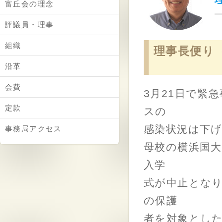
富丘会の理念
評議員・理事
組織
理事長便り（
沿革
会費
3月21日で緊
定款
スの
感染状況は下
事務局アクセス
母校の横浜国大
入学
式が中止とな
の保護
者を対象とし