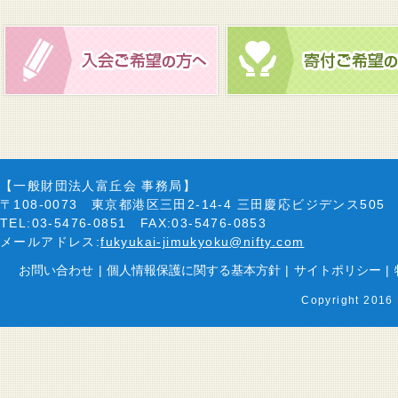
【一般財団法人富丘会 事務局】
〒108-0073 東京都港区三田2-14-4 三田慶応ビジデンス505
TEL:03-5476-0851 FAX:03-5476-0853
メールアドレス:
fukyukai-jimukyoku@nifty.com
お問い合わせ
|
個人情報保護に関する基本方針
|
サイトポリシー
|
Copyright 2016