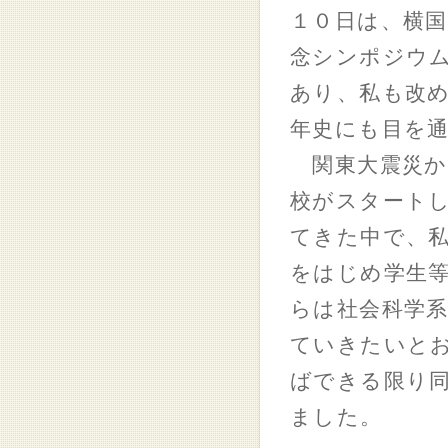
１０日は、横
念シンポジウ
あり、私も改
年史にも目を
関東大震災か
校がスタート
てきた中で、
をはじめ学生
らは社会科学
ていきたいと
ばできる限り
ました。