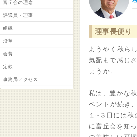
富丘会の理念
評議員・理事
組織
理事長便り（
沿革
ようやく秋ら
会費
気配まで感じ
定款
ょうか。
事務局アクセス
私は、豊かな
ベントが続き
１~３日には秋
に富丘会を知