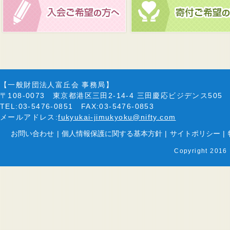
【一般財団法人富丘会 事務局】
〒108-0073 東京都港区三田2-14-4 三田慶応ビジデンス505
TEL:03-5476-0851 FAX:03-5476-0853
メールアドレス:
fukyukai-jimukyoku@nifty.com
お問い合わせ
|
個人情報保護に関する基本方針
|
サイトポリシー
|
Copyright 2016