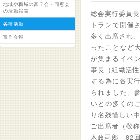
地域や職域の富丘会・同窓会
の活動報告
総会実行委員長
各種活動
トランで開催さ
多く出席され
富丘会報
ったことなど
が集まるイベ
事長（組織活
する為に各実
られました。
いとの多くの
り名残惜しい
ご出席者（敬称
木政司郎 82