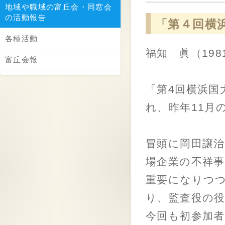
地域や職域の富丘会・同窓会
の活動報告
「第４回横
各種活動
福知 眞（198
富丘会報
「第4回横浜国
れ、昨年11月
冒頭に岡田譲治
場企業の不祥
重要になりつ
り、監査役の役
今回も初参加