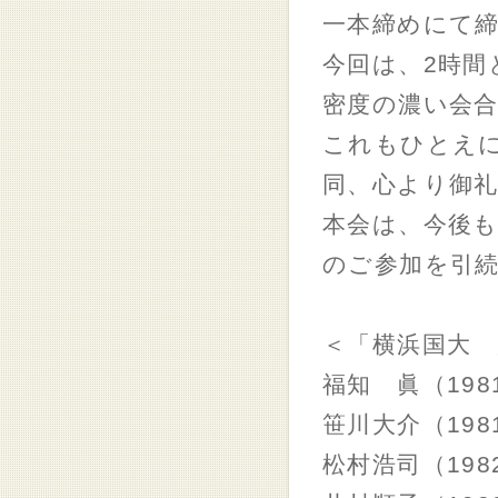
一本締めにて
今回は、2時
密度の濃い会
これもひとえ
同、心より御
本会は、今後
のご参加を引
＜「横浜国大 
福知 眞（198
笹川大介（19
松村浩司（198