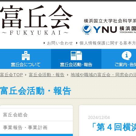
お問い合わせ
個人情報保護に関する基本
富丘会TOP
富丘会活動・報告
地域や職域の富丘会・同窓会の
富丘会活動・報告
富丘会総会
2024/12/04
「第４回横
事業報告・事業計画