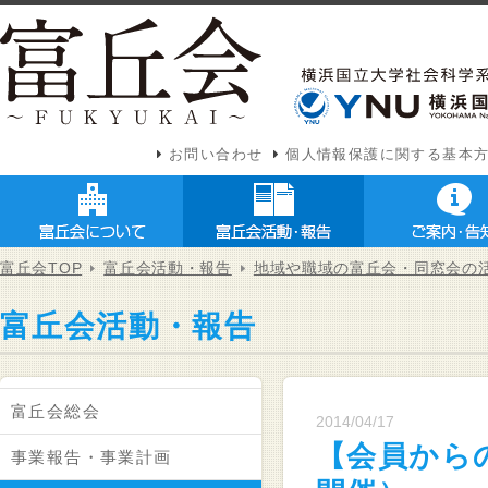
お問い合わせ
個人情報保護に関する基本
富丘会TOP
富丘会活動・報告
地域や職域の富丘会・同窓会の
富丘会活動・報告
富丘会総会
2014/04/17
【会員から
事業報告・事業計画