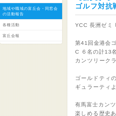
ゴルフ対抗
地域や職域の富丘会・同窓会
の活動報告
YCC 長洲ゼミ
各種活動
富丘会報
第41回金港会ゴ
C ６名の計1
カンツリーク
ゴールドティの
ギュラーティ
有馬富士カン
楽しめる歴史