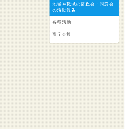
地域や職域の富丘会・同窓会
の活動報告
各種活動
富丘会報