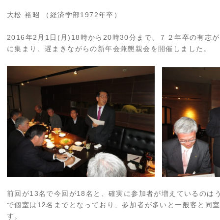
大松 裕昭 （経済学部1972年卒）
2016年2月1日(月)18時から20時30分まで、７２年卒の
に集まり、遅まきながらの新年会兼懇親会を開催しました。
前回が13名で今回が18名と、確実に参加者が増えているのは
で個室は12名までとなっており、参加者が多いと一般客と同
す。