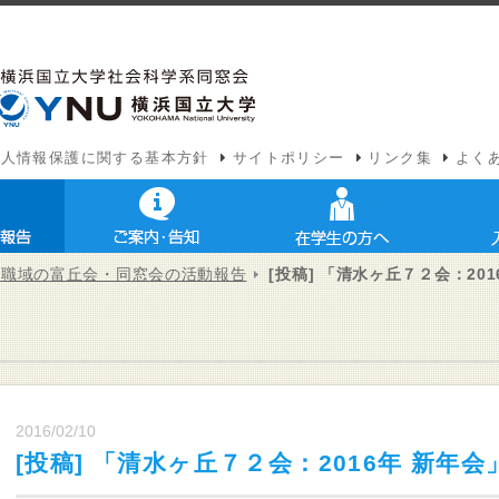
個人情報保護に関する基本方針
サイトポリシー
リンク集
よく
や職域の富丘会・同窓会の活動報告
[投稿] 「清水ヶ丘７２会：201
2016/02/10
[投稿] 「清水ヶ丘７２会：2016年 新年会