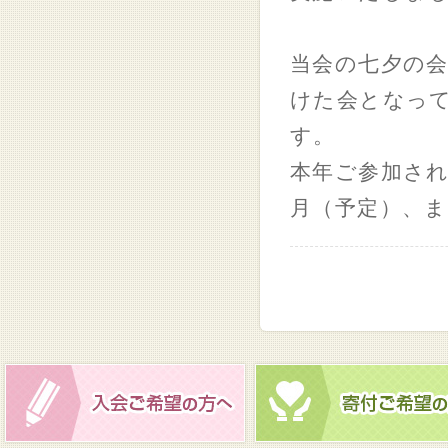
当会の七夕の
けた会となっ
す。
本年ご参加さ
月（予定）、