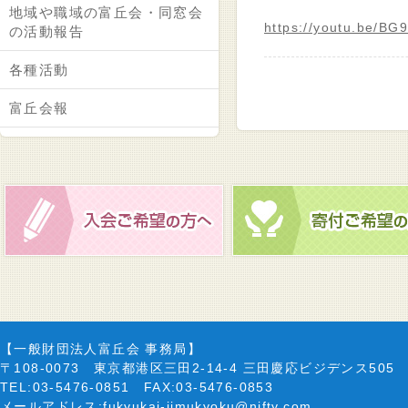
地域や職域の富丘会・同窓会
https://youtu.be/B
の活動報告
各種活動
富丘会報
【一般財団法人富丘会 事務局】
〒108-0073 東京都港区三田2-14-4 三田慶応ビジデンス505
TEL:03-5476-0851 FAX:03-5476-0853
メールアドレス:
fukyukai-jimukyoku@nifty.com