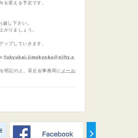
向を変える予定です。
お越し下さい。
上がりましょう。
アップしていきます。
o:
fukyukai-jimukyoku@nifty.c
年を明記の上、富丘会事務局に
メール