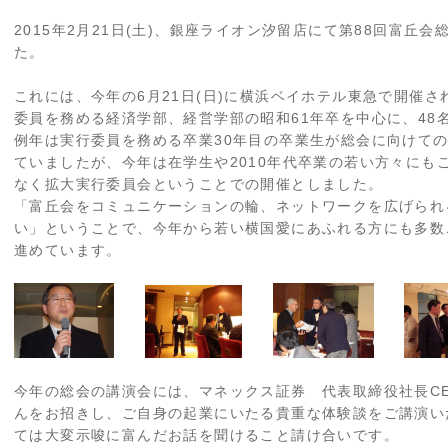
2015年2月21日(土)、銀座ライオン汐留店にて第88回富丘
た。
これには、今年の6月21日(日)に横浜ベイホテル東急で開催さ
委員を務める経済学部、経営学部の昭和61年卒を中心に、48
例年は実行委員を務める卒業30年目の卒業生が総会に向けて
ていましたが、今年は在学生や2010年代卒業の若い方々にも
なく拡大実行委員会ということでの開催としました。
「富丘会をコミュニケーションの輪、ネットワークを広げられ
い」ということで、今年から若い横国愛にあふれる方にも多数
進めています。
今年の総会の講演会には、マネックス証券 代表取締役社長C
んをお招きし、ご自身の起業にいたる貴重な体験談をご講演い
ては大変示唆に富んだお話を聞けること請け合いです。