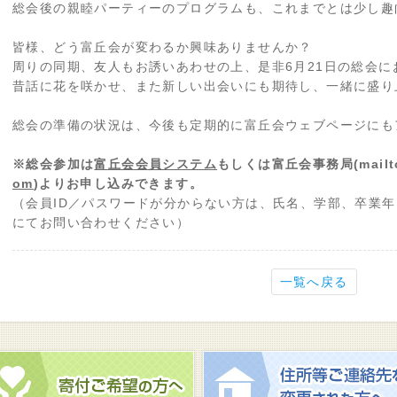
総会後の親睦パーティーのプログラムも、これまでとは少し趣
皆様、どう富丘会が変わるか興味ありませんか？
周りの同期、友人もお誘いあわせの上、是非6月21日の総会に
昔話に花を咲かせ、また新しい出会いにも期待し、一緒に盛り
総会の準備の状況は、今後も定期的に富丘会ウェブページにも
※総会参加は
富丘会会員システム
もしくは富丘会事務局(mailt
om
)よりお申し込み
できます。
（会員ID／パスワードが分からない方は、氏名、学部、卒業
にてお問い合わせください）
一覧へ戻る