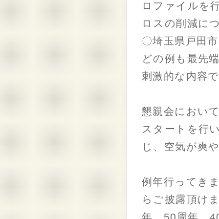
ロファイルを
ロスの削減に
〇埼玉県戸田市
どの例も最先
刺激的な内容
懇親会におい
スタートを行
じ、空気が爽
例年行ってき
らご披露頂けま
年、50周年、