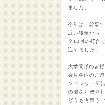
ました。
今年は、幹事年
近い後輩から
全10回の打合
迎えました。
大学関係の皆様
会員各位のご
ンフレット広
の場をお借り
どうも有難う