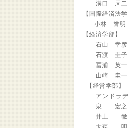
溝口 周二
【国際経済法学
小林 誉明
【経済学部】
石山 幸彦
石渡 圭子
冨浦 英一 
山崎 圭一
【経営学部】
アンドラデ
泉 宏之
井上 徹
大森 明 