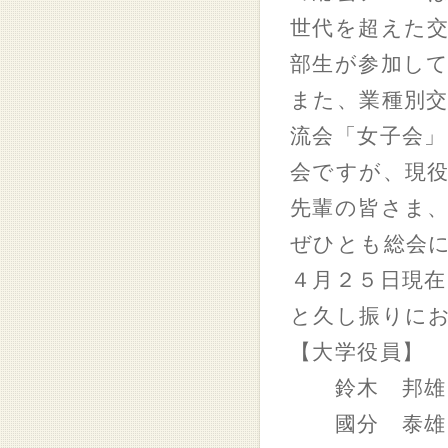
世代を超えた
部生が参加し
また、業種別
流会「女子会
会ですが、現役
先輩の皆さま
ぜひとも総会
４月２５日現
と久し振りに
【大学役員】
鈴木 邦雄
國分 泰雄