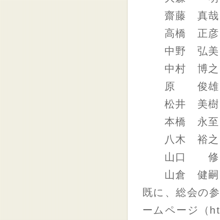
齋藤 真哉
高橋 正彦
中野 弘美
中村 博之 
原 俊雄
松井 美樹
本橋 永至
八木 裕之
山口 修
山倉 健嗣 
既に、総会の
ームページ（http