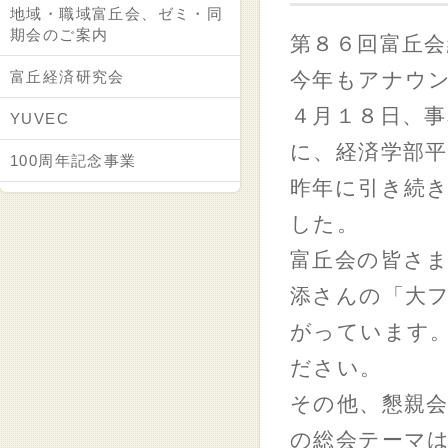
地域・職域富丘会、ゼミ・同
期会のご案内
第８６回富丘会
富丘経済研究会
今年もアナウン
４月１８日、
YUVEC
に、経済学部平
100周年記念事業
昨年に引き続
した。
富丘会の皆さ
添さんの「大
がっています
ださい。
その他、懇親
の総会テーマ