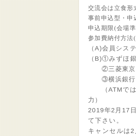
交流会は立食形
事前申込型・申
申込期限
(
会場
参加費納付方法
（A)会員シス
（B)①みずほ銀
②三菱東京UF
③横浜銀行 新
（ATMでは
力）
2019年2月
て下さい。
キャンセルは2