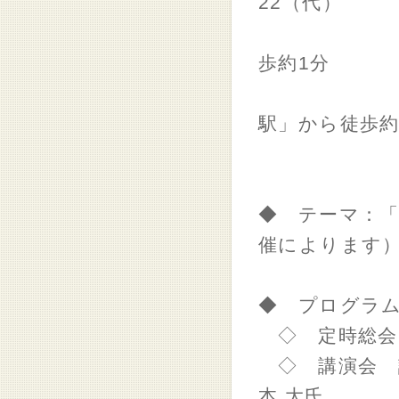
22（代）
アクセス 
歩約1分
ＪＲ根岸
駅」から徒歩約
◆ テーマ：「Y
催によります
◆ プログラ
◇ 定時総会
◇ 講演会 
本 大氏