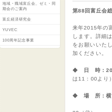
地域・職域富丘会、ゼミ・同
期会のご案内
第88回富丘会
富丘経済研究会
来年2015年
YUVEC
します。詳細
100周年記念事業
をお願いいた
加ください。
◆
日 時：2
は11：00より
◆
場 所：
（横浜市西区み