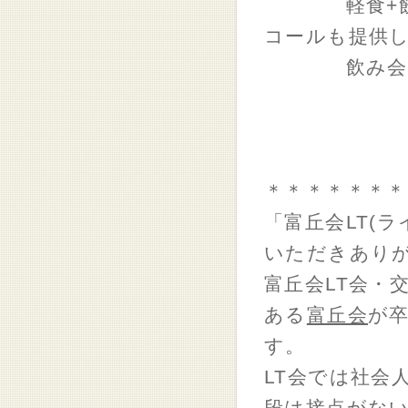
軽食+飲み物
コールも提供
飲み会的な
＊＊＊＊＊＊
「富丘会LT(
いただきあり
富丘会LT会・
ある
富丘会
が
す。
LT会では社会