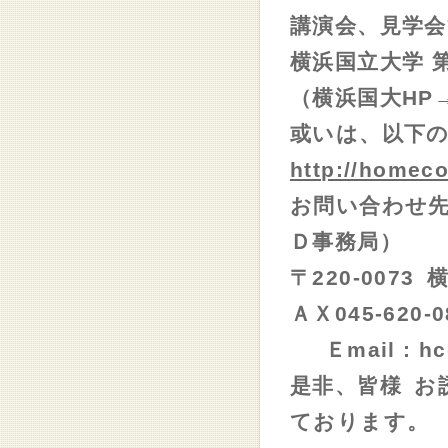
講演会、見学
横浜国立大学 
（横浜国大
HP
或いは、以下
http://homeco
お問い合わせ
Ｄ事務局）
〒
220-0073
ＡＸ
045-620-0
Ｅ
mail : h
是非、皆様
お
ております。