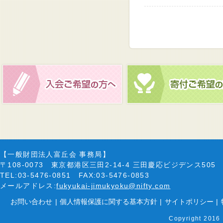
【一般財団法人富丘会 事務局】
〒108-0073 東京都港区三田2-14-4 三田慶応ビジデンス505
TEL:03-5476-0851 FAX:03-5476-0853
メールアドレス:
fukyukai-jimukyoku@nifty.com
お問い合わせ
|
個人情報保護に関する基本方針
|
サイトポリシー
|
Copyright 2016