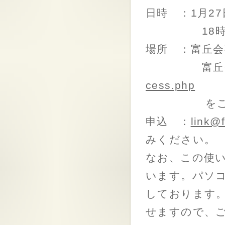
日時 ：1月2
18時半か
場所 ：富丘会
富丘会事
cess.php
をご参照
申込 ：
link@f
みください。
なお、この使い
います。パソ
しております
せますので、