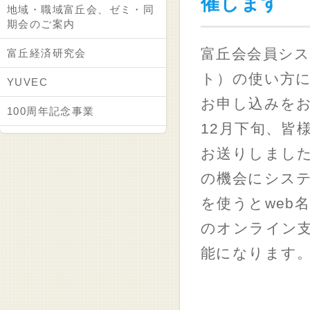
催します
地域・職域富丘会、ゼミ・同
期会のご案内
富丘会会員シ
富丘経済研究会
ト）の使い方
YUVEC
お申し込みを
100周年記念事業
12月下旬、皆
お送りしまし
の機会にシス
を使うとweb
のオンライン
能になります