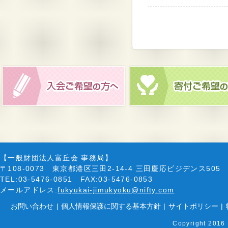
【一般財団法人富丘会 事務局】
〒108-0073 東京都港区三田2-14-4 三田慶応ビジデンス505
TEL:03-5476-0851 FAX:03-5476-0853
メールアドレス:
fukyukai-jimukyoku@nifty.com
お問い合わせ
|
個人情報保護に関する基本方針
|
サイトポリシー
|
Copyright 2016