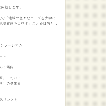
に掲載します。
人で「地域の色々なニーズを大学に
地域貢献を目指す」ことを目的とし
=======
コンソーシアム
－－
のご案内
座』において
期）の参加者
記リンクを