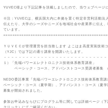
YUVEC様より下記記事を頂戴しましたので、当ウェブページ
※注：YUVECは、横浜国大内に本拠を置く特定非営利活動法
伝えたり、大学のシーズやニーズを地域社会や産業界に伝え、
ています。
==============================================
ＹＵＶＥＣが管理運営を担当致します よこはま高度実装技術
（YJC）では下記の通り講座を開講いたします。
－－－－－－－－－－－－－－－－－－－－－－－－－－－－
１）「先端パワーエレクトロニクス技術体系教育講座」
ベーシック・コース、アドバンストコース受講者募集 
NEDO委託事業『先端パワーエレクトロニクス技術体系教育講
ベーシック・コース（夏学期）、アドバンスト・コース（夏学
募集が開始されました。
参加お申込みならびにプログラム等に関しては詳細ページ（下
クリック）にてご確認ください。