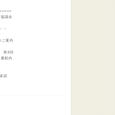
=====
ー協議会
－－
のご案内
 第8回
図書館内
確認