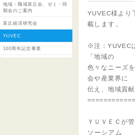
地域・職域富丘会、ゼミ・同
期会のご案内
YUVEC様よ
富丘経済研究会
載します。
YUVEC
※注：YUVE
100周年記念事業
「地域の
色々なニーズ
会や産業界に
伝え、地域貢
===========
ＹＵＶＥＣが管
ソーシアム