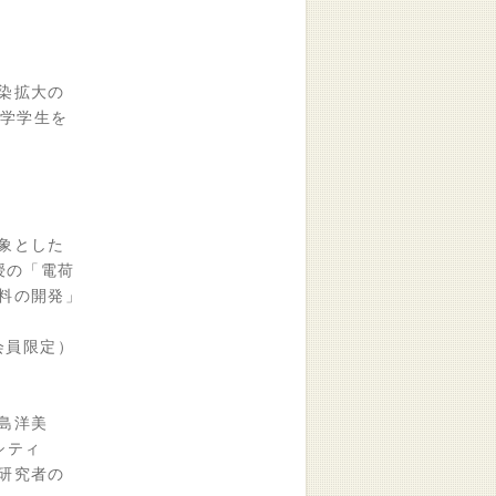
染拡大の
学学生を
象とした
授の「電荷
料の開発」
 （会員限定）
島洋美
シティ
研究者の