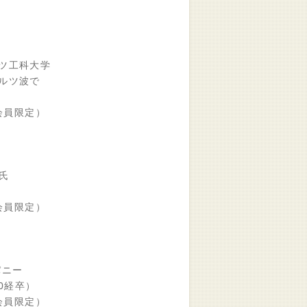
ツ工科大学
ルツ波で
 （会員限定）
氏
 （会員限定）
パニー
0経卒）
 （会員限定）