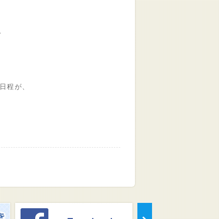
、
の日程が、