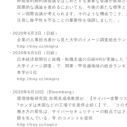
枠組条約締約国会議をはじめとする重要な会議が延期さ
国際的な議論を進めるにおいても、今後の新たな標準と
イン国際会議が考えられます。そのような機会でこそ、
注視し衡平性を守ることの重要性を強調しました。』
・2020年6月3日（日経）
企業の人事担当者から見た大学のイメージ調査総合ランキ
http://tiny.cc/mlqlrz
・2020年6月5日（日経）
日本経済新聞社と就職・転職支援の日経HRが実施した「
大学イメージ調査」で、関東・甲信越地域の総合ランキ
本学が1位
http://tiny.cc/mkqlrz
・2020年6月10日（Bloomberg）
環境情報研究院 吉岡克成准教授が、【サイバー攻撃リス
?ホンダは米国などの工場で生産停止続く】で、「コロ
働き方の変化は、サイバーセキュリティーの観点ではさ
隙を生んでいる」等 のコメントを提供
http://tiny.cc/ioqlrz