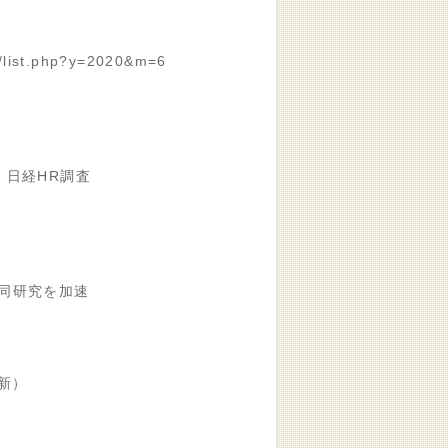
/list.php?y=2020&m=6
日経HR調査
同研究を加速
新）
6