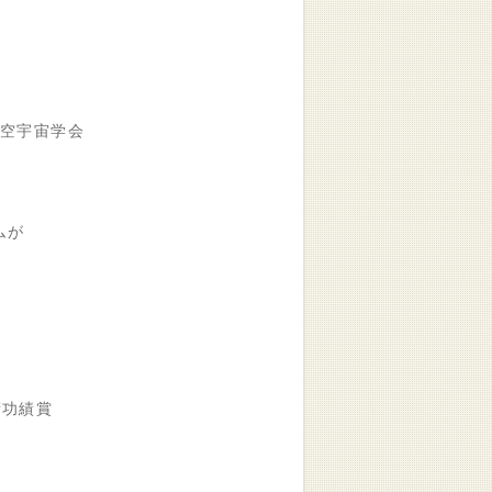
航空宇宙学会
ムが
術功績賞