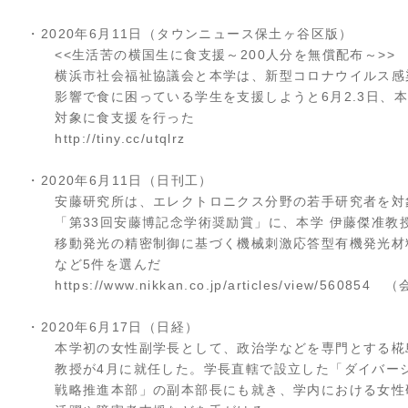
・2020年6月11日（タウンニュース保土ヶ谷区版）
<<生活苦の横国生に食支援～200人分を無償配布～>>
横浜市社会福祉協議会と本学は、新型コロナウイルス感
影響で食に困っている学生を支援しようと6月2.3日、本
対象に食支援を行った
http://tiny.cc/utqlrz
・2020年6月11日（日刊工）
安藤研究所は、エレクトロニクス分野の若手研究者を対
「第33回安藤博記念学術奨励賞」に、本学 伊藤傑准教
移動発光の精密制御に基づく機械刺激応答型有機発光材
など5件を選んだ
https://www.nikkan.co.jp/articles/view/560854
・2020年6月17日（日経）
本学初の女性副学長として、政治学などを専門とする椛
教授が4月に就任した。学長直轄で設立した「ダイバー
戦略推進本部」の副本部長にも就き、学内における女性