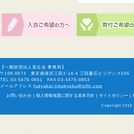
【一般財団法人富丘会 事務局】
〒108-0073 東京都港区三田2-14-4 三田慶応ビジデンス505
TEL:03-5476-0851 FAX:03-5476-0853
メールアドレス:
fukyukai-jimukyoku@nifty.com
お問い合わせ
|
個人情報保護に関する基本方針
|
サイトポリシー
|
Copyright 2016