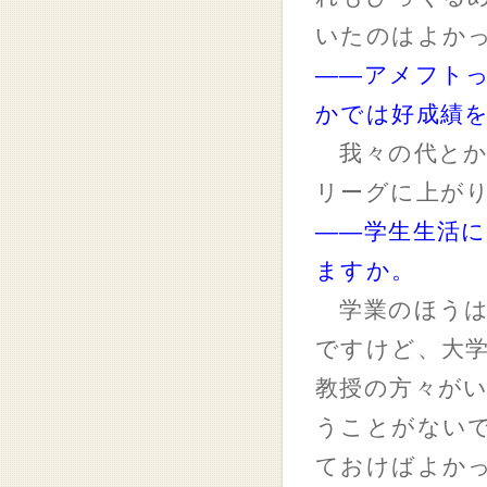
いたのはよか
――アメフト
かでは好成績
我々の代とか一
リーグに上が
――学生生活
ますか。
学業のほうは
ですけど、大
教授の方々が
うことがない
ておけばよか