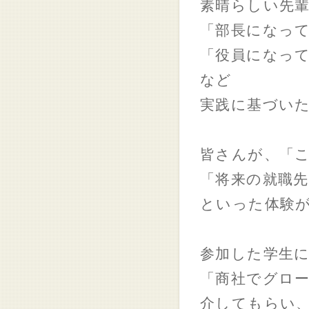
素晴らしい先
「部長になっ
「役員になっ
など
実践に基づい
皆さんが、「
「将来の就職
といった体験
参加した学生
「商社でグロ
介してもらい