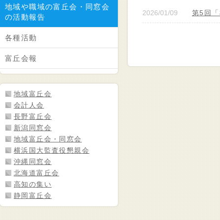
地域や職域の富丘会・同窓会
2026/01/09
第5回
の活動報告
各種活動
富丘会報
地域富丘会
会計人会
長野富丘会
新潟同窓会
地域富丘会・同窓会
横浜国大監査役懇親会
沖縄同窓会
北海道富丘会
高知の集い
静岡富丘会