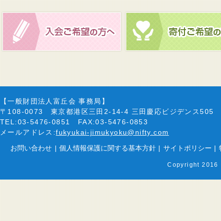
【一般財団法人富丘会 事務局】
〒108-0073 東京都港区三田2-14-4 三田慶応ビジデンス505
TEL:03-5476-0851 FAX:03-5476-0853
メールアドレス:
fukyukai-jimukyoku@nifty.com
お問い合わせ
|
個人情報保護に関する基本方針
|
サイトポリシー
|
Copyright 2016