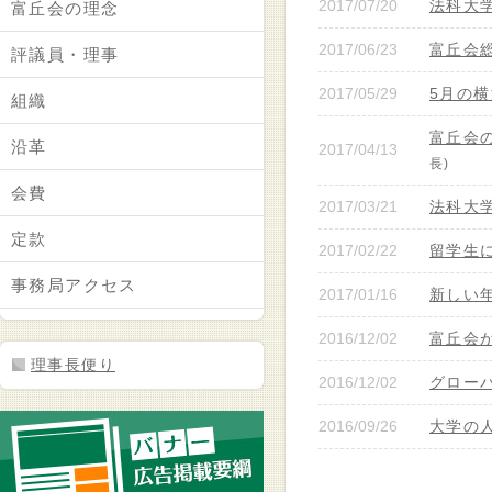
2017/07/20
法科大
富丘会の理念
2017/06/23
富丘会
評議員・理事
2017/05/29
5月の
組織
富丘会
沿革
2017/04/13
長)
会費
2017/03/21
法科大
定款
2017/02/22
留学生
事務局アクセス
2017/01/16
新しい
2016/12/02
富丘会
理事長便り
2016/12/02
グロー
2016/09/26
大学の