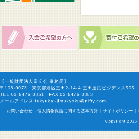
【一般財団法人富丘会 事務局】
〒108-0073 東京都港区三田2-14-4 三田慶応ビジデンス505
TEL:03-5476-0851 FAX:03-5476-0853
メールアドレス:
fukyukai-jimukyoku@nifty.com
お問い合わせ
|
個人情報保護に関する基本方針
|
サイトポリシー
|
Copyright 2016