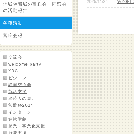
2025/11/24
第20
地域や職域の富丘会・同窓会
の活動報告
各種活動
富丘会報
交流会
welcome party
YBC
ビジコン
講演交流会
就活支援
経済人の集い
常盤祭2024
インターン
連携講義
起業・事業化支援
就職支援