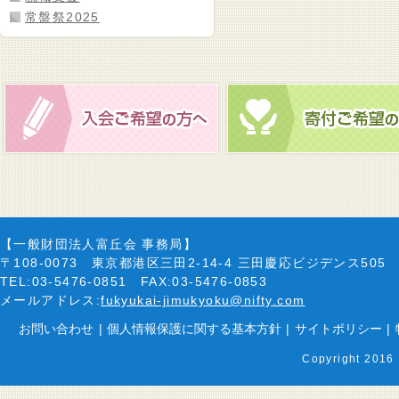
常盤祭2025
【一般財団法人富丘会 事務局】
〒108-0073 東京都港区三田2-14-4 三田慶応ビジデンス505
TEL:03-5476-0851 FAX:03-5476-0853
メールアドレス:
fukyukai-jimukyoku@nifty.com
お問い合わせ
|
個人情報保護に関する基本方針
|
サイトポリシー
|
Copyright 2016