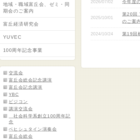
2026/07/02
今年度
地域・職域富丘会、ゼミ・同
期会のご案内
第20回
2025/10/01
のご案
富丘経済研究会
2024/10/24
第19回
YUVEC
100周年記念事業
交流会
富丘会総会記念講演
富丘会記念講演
YBC
ビジコン
講演交流会
社会科学系創立100周年記
念
ベヒシュタイン演奏会
富丘会総会