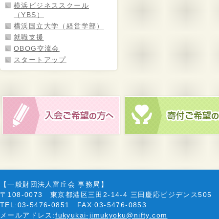
横浜ビジネススクール
（YBS）
横浜国立大学（経営学部）
就職支援
OBOG交流会
スタートアップ
【一般財団法人富丘会 事務局】
〒108-0073 東京都港区三田2-14-4 三田慶応ビジデンス505
TEL:03-5476-0851 FAX:03-5476-0853
メールアドレス:
fukyukai-jimukyoku@nifty.com