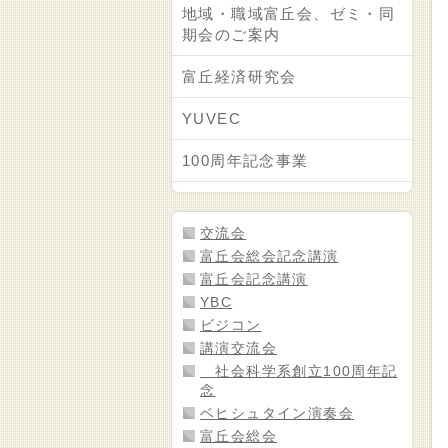
地域・職域富丘会、ゼミ・同
期会のご案内
富丘経済研究会
YUVEC
100周年記念事業
交流会
富丘会総会記念講演
富丘会記念講演
YBC
ビジコン
講演交流会
社会科学系創立100周年記
念
ベヒシュタイン演奏会
富丘会総会